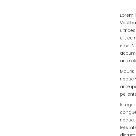
Lorem i
Vestibu
ultrice
elit eu
eros. N
accumsa
ante el
Mauris 
neque v
ante ip
pellen
Integer
congue 
neque. 
felis i
dictum 