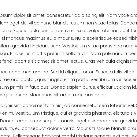
psum dolor sit amet, consectetur adipiscing elit. Nam vitae arc
lum eget dui vitae nunc blandit rutrum non vitae tellus. Donec 
s justo. Fusce ligula felis, pharetra et ex at, vulputate tincidun
 nisi rhoncus maximus eu a mauris. Nulla scelerisque ex sed ni
ullam gravida tincidunt sem. Vestibulum vitae purus nec nulla v
n. Phasellus mattis pretium sollicitudin. Nam pulvinar ultric
eifend lobortis sit amet sit amet lectus. Cras vehicula dignissi
nec condimentum leo. Sed id aliquet tortor. Fusce a felis vitae l
itae orci auctor, quis fringilla enim porta. Vestibulum vel sc
sum primis in faucibus. Donec sapien purus, efficitur ut diam id
tesque ipsum. Maecenas sit amet maximus dolor.
 dignissim condimentum nisi, ac consectetur sem lobortis vel. S
enim. Vestibulum tristique, dui et gravida pharetra, elit turpis
Donec tempus consequat mauris, eget euismod arcu gravida eu
nterdum, eu consequat dolor viverra. Mauris tristique blandit arc
ante. Pellentesque habitant morbi tristique senectus et netus