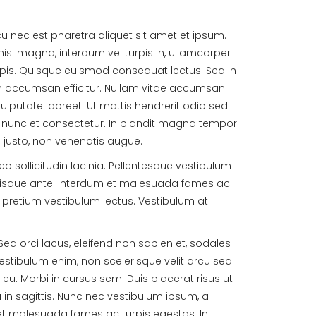
u nec est pharetra aliquet sit amet et ipsum.
nisi magna, interdum vel turpis in, ullamcorper
t turpis. Quisque euismod consequat lectus. Sed in
bh accumsan efficitur. Nullam vitae accumsan
ulputate laoreet. Ut mattis hendrerit odio sed
es nunc et consectetur. In blandit magna tempor
m justo, non venenatis augue.
eo sollicitudin lacinia. Pellentesque vestibulum
elerisque ante. Interdum et malesuada fames ac
, pretium vestibulum lectus. Vestibulum at
ed orci lacus, eleifend non sapien et, sodales
 vestibulum enim, non scelerisque velit arcu sed
. Morbi in cursus sem. Duis placerat risus ut
u in sagittis. Nunc nec vestibulum ipsum, a
 et malesuada fames ac turpis egestas. In