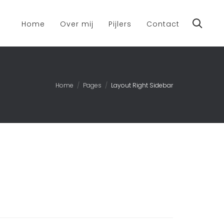
Home
Over mij
Pijlers
Contact
Home
Pages
Layout Right Sidebar