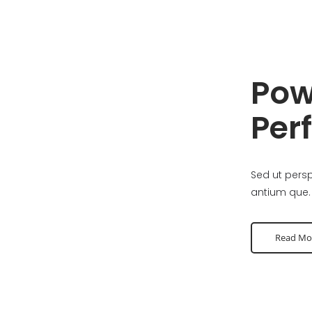
Pow
Per
r acus
Sed ut persp
 doloribus.
antium que. 
Read Mo