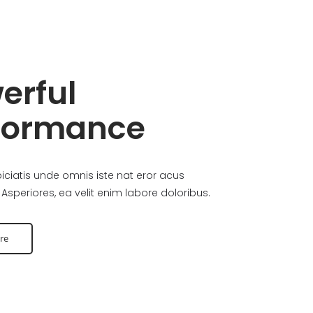
erful
formance
iciatis unde omnis iste nat eror acus
Asperiores, ea velit enim labore doloribus.
re