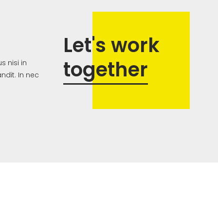
Let's work
together
 nisi in
dit. In nec