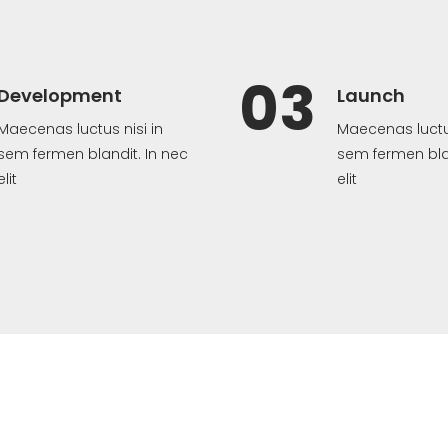
03
Development
Launch
Maecenas luctus nisi in
Maecenas luctus
sem fermen blandit. In nec
sem fermen blan
elit
elit