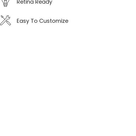
Retina Ready
Easy To Customize
Optimized for
mobile
Sed ut perspiciatis unde omnis iste nat eror acus
antium que. Asperiores, ea velit enim labore
doloribus.