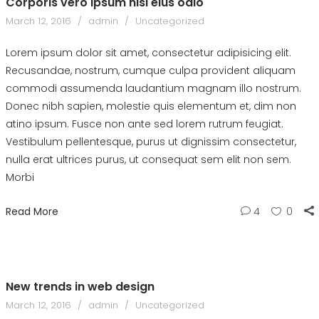
Corporis vero ipsum nisi eius odio
March 12, 2016
admin
Uncategorized
Lorem ipsum dolor sit amet, consectetur adipisicing elit.
Recusandae, nostrum, cumque culpa provident aliquam
commodi assumenda laudantium magnam illo nostrum.
Donec nibh sapien, molestie quis elementum et, dim non
atino ipsum. Fusce non ante sed lorem rutrum feugiat.
Vestibulum pellentesque, purus ut dignissim consectetur,
nulla erat ultrices purus, ut consequat sem elit non sem.
Morbi
Read More
4
0
New trends in web design
March 12, 2016
admin
Uncategorized