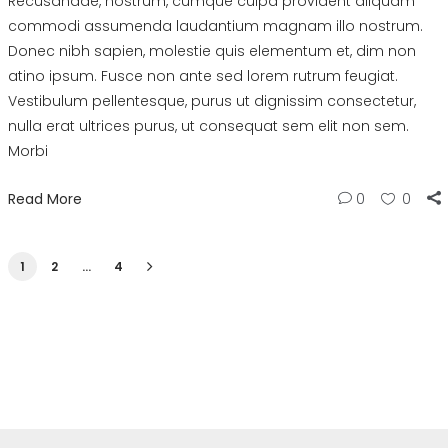
Recusandae, nostrum, cumque culpa provident aliquam
commodi assumenda laudantium magnam illo nostrum.
Donec nibh sapien, molestie quis elementum et, dim non
atino ipsum. Fusce non ante sed lorem rutrum feugiat.
Vestibulum pellentesque, purus ut dignissim consectetur,
nulla erat ultrices purus, ut consequat sem elit non sem.
Morbi
Read More
0
0
1
2
…
4