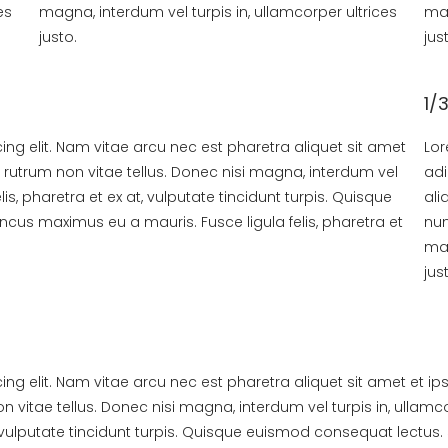
es
magna, interdum vel turpis in, ullamcorper ultrices
mag
justo.
jus
1/
ng elit. Nam vitae arcu nec est pharetra aliquet sit amet
Lor
 rutrum non vitae tellus. Donec nisi magna, interdum vel
adi
elis, pharetra et ex at, vulputate tincidunt turpis. Quisque
ali
oncus maximus eu a mauris. Fusce ligula felis, pharetra et
nun
mag
jus
ng elit. Nam vitae arcu nec est pharetra aliquet sit amet et ip
n vitae tellus. Donec nisi magna, interdum vel turpis in, ullamc
 at, vulputate tincidunt turpis. Quisque euismod consequat lectus.