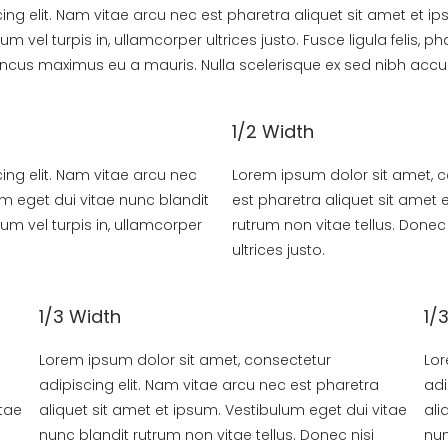
ng elit. Nam vitae arcu nec est pharetra aliquet sit amet et i
 vel turpis in, ullamcorper ultrices justo. Fusce ligula felis, ph
honcus maximus eu a mauris. Nulla scelerisque ex sed nibh accu
1/2 Width
ing elit. Nam vitae arcu nec
Lorem ipsum dolor sit amet, c
um eget dui vitae nunc blandit
est pharetra aliquet sit amet 
um vel turpis in, ullamcorper
rutrum non vitae tellus. Donec
ultrices justo.
1/3 Width
1/
Lorem ipsum dolor sit amet, consectetur
Lor
adipiscing elit. Nam vitae arcu nec est pharetra
adi
itae
aliquet sit amet et ipsum. Vestibulum eget dui vitae
ali
nunc blandit rutrum non vitae tellus. Donec nisi
nun