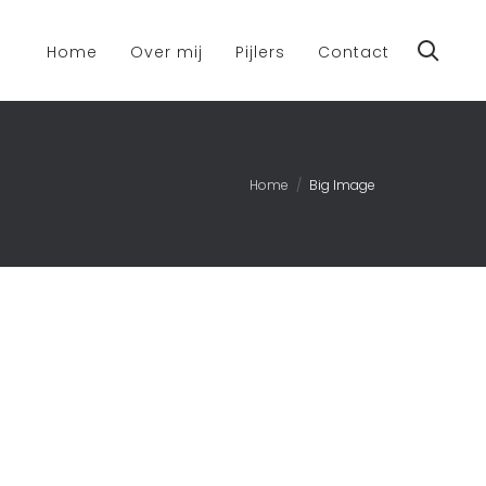
Home
Over mij
Pijlers
Contact
Home
Big Image