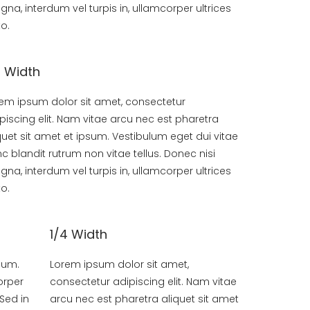
na, interdum vel turpis in, ullamcorper ultrices
to.
3 Width
em ipsum dolor sit amet, consectetur
piscing elit. Nam vitae arcu nec est pharetra
quet sit amet et ipsum. Vestibulum eget dui vitae
c blandit rutrum non vitae tellus. Donec nisi
na, interdum vel turpis in, ullamcorper ultrices
to.
1/4 Width
sum.
Lorem ipsum dolor sit amet,
orper
consectetur adipiscing elit. Nam vitae
 Sed in
arcu nec est pharetra aliquet sit amet